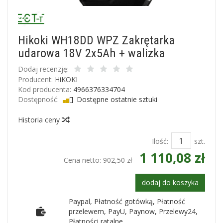
Hikoki WH18DD WPZ Zakrętarka
udarowa 18V 2x5Ah + walizka
Dodaj recenzję:
Producent:
HiKOKI
Kod producenta:
4966376334704
Dostępność:
Dostępne ostatnie sztuki
Historia ceny
Ilość:
szt.
1 110,08 zł
Cena netto:
902,50 zł
dodaj do koszyka
Paypal, Płatność gotówką, Płatność
przelewem, PayU, Paynow, Przelewy24,
Płatności ratalne